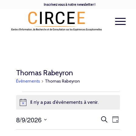
Inscrivez vous à notre newsletter !
Thomas Rabeyron
Évènements
Thomas Rabeyron
Il n’y a pas d’évènements à venir.
Notice
Recherche
Navigatio
8/9/2026
Recherche
Jour
de
et
vues
Sélectionnez
Évèneme
navigation