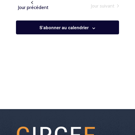
une
de
Jour suivant
Jour précédent
date.
vues
Évènemen
S’abonner au calendrier