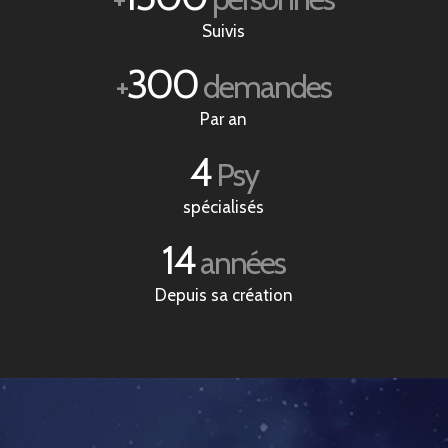
Suivis
300
+
demandes
Par an
4
Psy
spécialisés
14
années
Depuis sa création