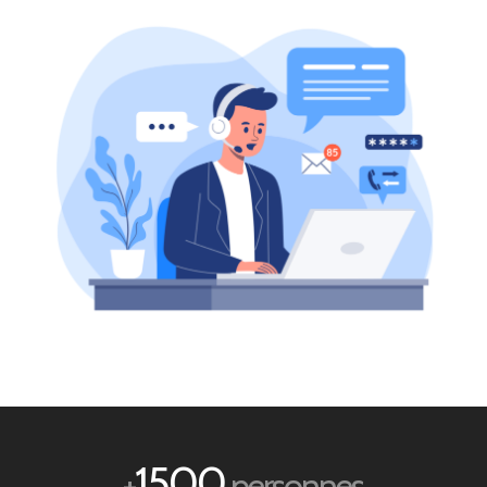
1500
+
personnes