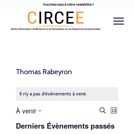
Inscrivez vous à notre newsletter !
Thomas Rabeyron
Il n’y a pas d’évènements à venir.
Recherche
Navigatio
À venir
Recherche
Liste
de
et
vues
Sélectionnez
Évèneme
Derniers Évènements passés
navigation
une
de