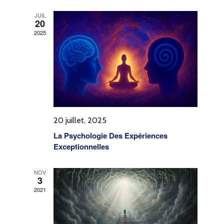
date.
vues
JUIL
20
Évènemen
2025
20 juillet, 2025
La Psychologie Des Expériences
Exceptionnelles
NOV
3
2021