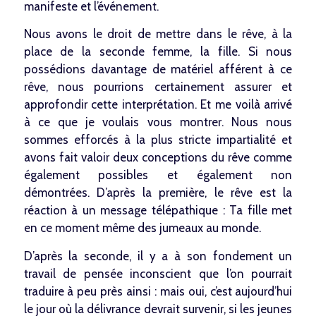
manifeste et l’événement.
CONTACT
Nous avons le droit de mettre dans le rêve, à la
place de la seconde femme, la fille. Si nous
possédions davantage de matériel afférent à ce
rêve, nous pourrions certainement assurer et
approfondir cette interprétation. Et me voilà arrivé
Facebook
à ce que je voulais vous montrer. Nous nous
sommes efforcés à la plus stricte impartialité et
CIRCEE dans les médias
avons fait valoir deux conceptions du rêve comme
Service de consultation
également possibles et également non
démontrées. D’après la première, le rêve est la
réaction à un message télépathique : Ta fille met
en ce moment même des jumeaux au monde.
D’après la seconde, il y a à son fondement un
© Copyright - CIRCEE 2024 |
Site réalisé par Caroline Jan
| CGU -
Enfold
travail de pensée inconscient que l’on pourrait
Theme by Kriesi
traduire à peu près ainsi : mais oui, c’est aujourd’hui
le jour où la délivrance devrait survenir, si les jeunes