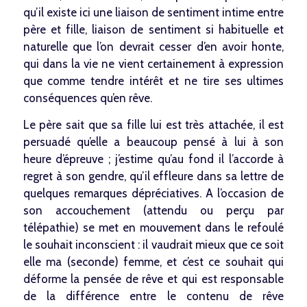
qu’il existe ici une liaison de sentiment intime entre
père et fille, liaison de sentiment si habituelle et
naturelle que l’on devrait cesser d’en avoir honte,
qui dans la vie ne vient certainement à expression
que comme tendre intérêt et ne tire ses ultimes
conséquences qu’en rêve.
Le père sait que sa fille lui est très attachée, il est
persuadé qu’elle a beaucoup pensé à lui à son
heure d’épreuve ; j’estime qu’au fond il l’accorde à
regret à son gendre, qu’il effleure dans sa lettre de
quelques remarques dépréciatives. A l’occasion de
son accouchement (attendu ou perçu par
télépathie) se met en mouvement dans le refoulé
le souhait inconscient : il vaudrait mieux que ce soit
elle ma (seconde) femme, et c’est ce souhait qui
NEWSLETTER
déforme la pensée de rêve et qui est responsable
de la différence entre le contenu de rêve
FAQ