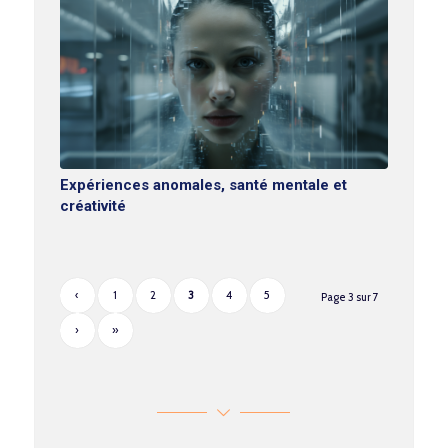
Expériences anomales, santé mentale et
créativité
‹
1
2
3
4
5
Page 3 sur 7
›
»