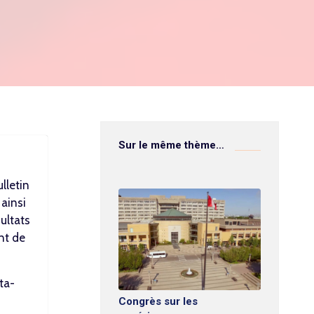
Sur le même thème…
lletin
 ainsi
ultats
ant de
ta-
Congrès sur les